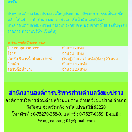
อาชีพ
ประชาชนตำบลวังมะปรางส่วนใหญ่ประกอบอาชีพเกษตรกรรมเป็นอาชีพ
หลัก ได้แก่ การทำสวนยางพารา สวนปาล์มน้ำมัน และไม้ผล
ประชาชนตำบลวังมะปรางบางส่วนประกอบอาชีพรับจ้างทั่วไปและอื่นๆ (รับ
ราชการ ทำงานบริษัท เป็นต้น)
หน่วยธุรกิจในเขต อบต.
โรงงานอุตสาหกรรม
จำนวน - แห่ง
โรงสี
จำนวน - แห่ง
สถานีบริหารน้ำมันและก๊าซ
(ใหญ่)จำนวน 1 แห่ง (ย่อย) 20 แห่ง
ร้านค้า
จำนวน 45 แห่ง
จุดรับซื้อน้ำยาง
จำนวน 29 แห่ง
สำนักงานองค์การบริหารส่วนตำบลวังมะปราง
องค์การบริหารส่วนตำบลวังมะปราง ตำบลวังมะปราง อำเภอ
วังวิเศษ จังหวัดตรัง รหัสไปรษณีย์ 92220
โทรศัพท์ : 0-75270-358-9, แฟกซ์ : 0-7527-0359 E-mail :
Wangmaprang.01@gmail.com